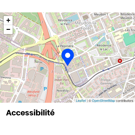
+
−
Leaflet
| ©
OpenStreetMap
contributors
Accessibilité