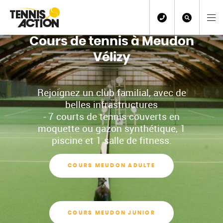
Cours de tennis à Meudon
Vélizy
Rejoignez un club familial, avec de
belles infrastructures
- 7 courts de tennis couverts en
moquette ou gazon synthétique, 1
piscine et 1 salle de fitness.
COURS MEUDON ADULTE
COURS MEUDON JUNIOR