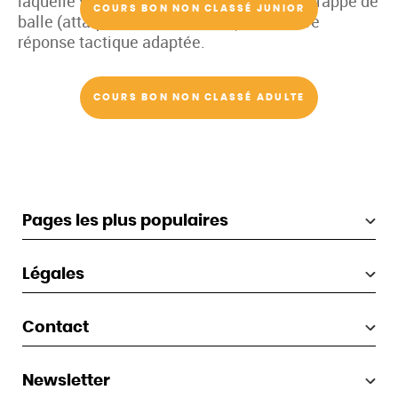
laquelle vous vous trouvez avant chaque frappe de
COURS BON NON CLASSÉ JUNIOR
balle (attaque, neutre, défense) et de votre
réponse tactique adaptée.
COURS BON NON CLASSÉ ADULTE
Pages les plus populaires
Légales
Contact
Newsletter